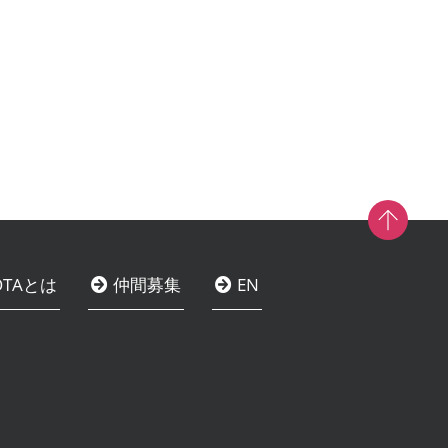
-OTAとは
仲間募集
EN